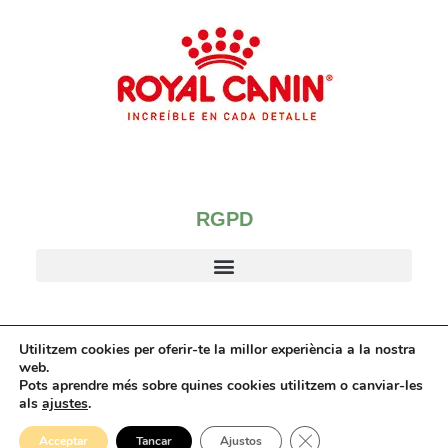
RGPD
Utilitzem cookies per oferir-te la millor experiència a la nostra
web.
Pots aprendre més sobre quines cookies utilitzem o canviar-les
als
ajustes
.
© 2026 Clínica Veterinaria Sant Celoni –
Creació
amb
per
ATOM
Cerrar el banner 
Acceptar
Tancar
Ajustos
SOLUTIONS