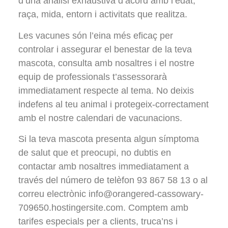
d’una anàlisi exhaustiva d’acord amb l’edat,
raça, mida, entorn i activitats que realitza.
Les vacunes són l’eina més eficaç per
controlar i assegurar el benestar de la teva
mascota, consulta amb nosaltres i el nostre
equip de professionals t’assessorarà
immediatament respecte al tema. No deixis
indefens al teu animal i protegeix-correctament
amb el nostre calendari de vacunacions.
Si la teva mascota presenta algun símptoma
de salut que et preocupi, no dubtis en
contactar amb nosaltres immediatament a
través del número de telèfon 93 867 58 13 o al
correu electrònic info@orangered-cassowary-
709650.hostingersite.com. Comptem amb
tarifes especials per a clients, truca’ns i