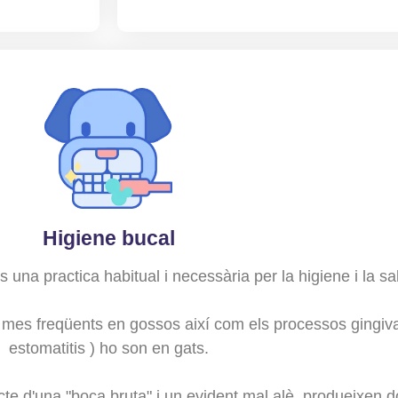
Higiene bucal
 una practica habitual i necessària per la higiene i la sa
 mes freqüents en gossos així com els processos gingivals
estomatitis ) ho son en gats.
e d'una "boca bruta" i un evident mal alè, produeixen dol