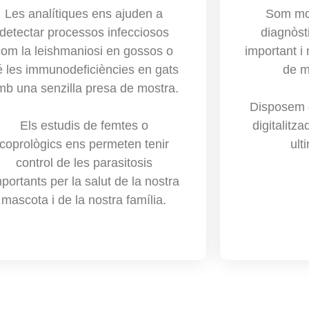
Les analítiques ens ajuden a
Som mol
detectar processos infecciosos
diagnòst
com la leishmaniosi en gossos o
important i
é les immunodeficiències en gats
de m
mb una senzilla presa de mostra.
Disposem d
Els estudis de femtes o
digitalitz
coprològics ens permeten tenir
ult
control de les parasitosis
portants per la salut de la nostra
mascota i de la nostra família.