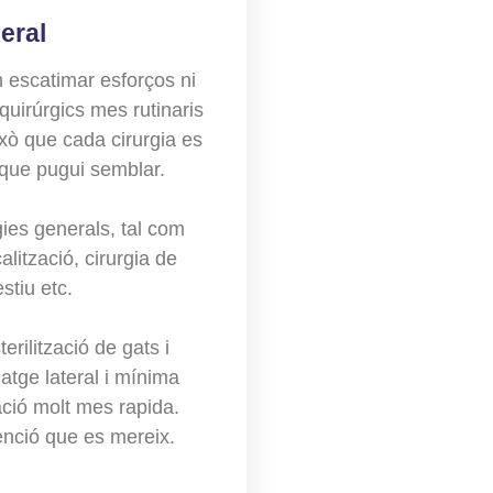
eral
m escatimar esforços ni
 quirúrgics mes rutinaris
xò que cada cirurgia es
a que pugui semblar.
ies generals, tal com
lització, cirurgia de
estiu etc.
rilització de gats i
tge lateral i mínima
ció molt mes rapida.
enció que es mereix.