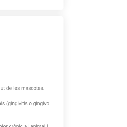
lut de les mascotes.
 (gingivitis o gingivo-
or crònic a l'animal i