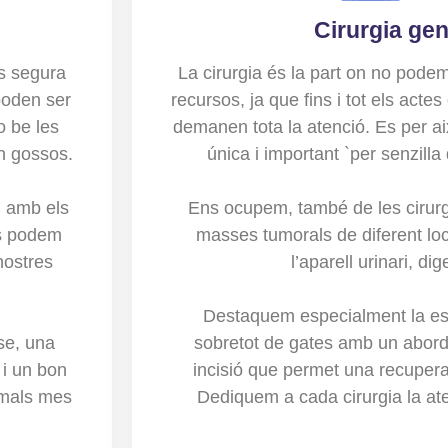
Cirurgia gen
s segura
La cirurgia és la part on no pode
poden ser
recursos, ja que fins i tot els actes
o be les
demanen tota la atenció. Es per ai
n gossos.
única i important `per senzill
i amb els
Ens ocupem, també de les cirurg
ts podem
masses tumorals de diferent loca
nostres
l’aparell urinari, dig
Destaquem especialment la este
se, una
sobretot de gates amb un aborda
 i un bon
incisió que permet una recupera
imals mes
Dediquem a cada cirurgia la at