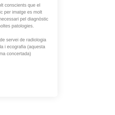
t conscients que el
ic per imatge es molt
 necessari pel diagnòstic
oltes patologies.
e servei de radiologia
ada i ecografia (aquesta
ima concertada)