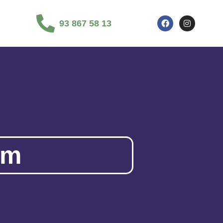
93 867 58 13
im