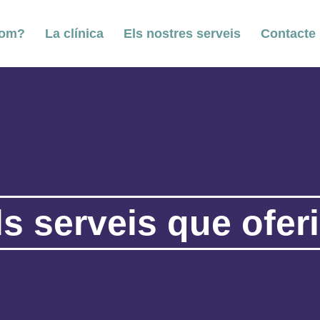
som?
La clínica
Els nostres serveis
Contacte
ls serveis que ofer