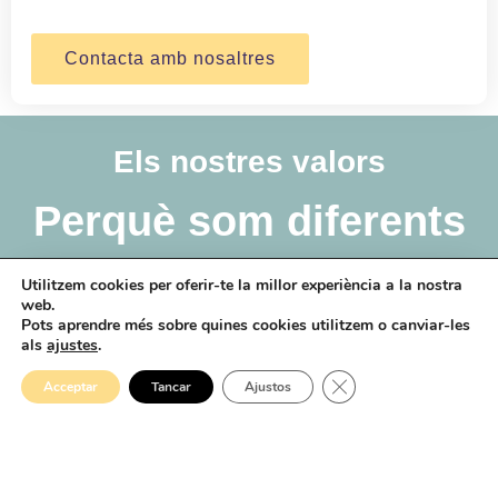
Contacta amb nosaltres
Els nostres valors
Perquè som diferents
Utilitzem cookies per oferir-te la millor experiència a la nostra
web.
Pots aprendre més sobre quines cookies utilitzem o canviar-les
als
ajustes
.
Vissió
Cerrar el banner 
Acceptar
Tancar
Ajustos
Establir la nostra experiència en el maneig de
mascotes, perquè pugui administrar, educar i
assegurar-se el bon estat de salut de les