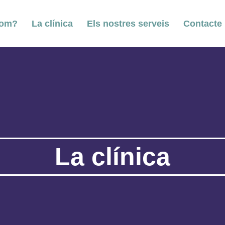
som?
La clínica
Els nostres serveis
Contacte
La clínica