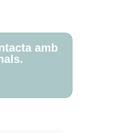
ontacta amb
als​.