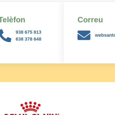
Telèfon
Correu
938 675 813
websant
638 378 648